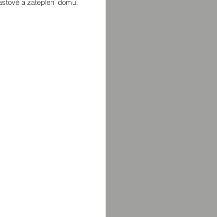
stové a zateplení domu.