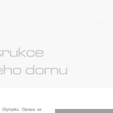
DOMŮ
O NÁS
rukce
ého domu
 Olympiku. Oprava se