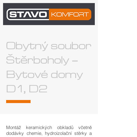
Obytný soubor
Štěrboholy –
Bytové domy
D1, D2
Montáž keramických obkladů včetně
dodávky chemie, hydroizolační stěrky a